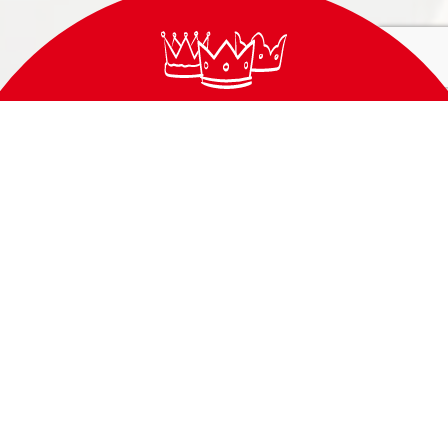
FORMATOS
PARA TODOS OS MOMENTOS
FATIADO
PRATO
CASTELÕES MEIO GORDO
NATURALMENTE SEM LACTOSE FATIAS
Queijo Curado M.G.E.S.: 35% - 45%