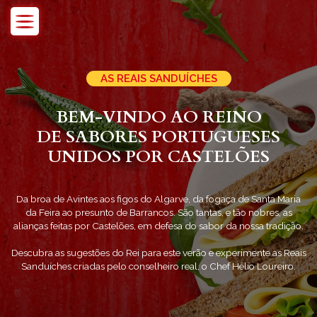
Skip
to
content
AS REAIS SANDUÍCHES
BEM-VINDO AO REINO
DE SABORES PORTUGUESES
UNIDOS POR CASTELÕES
Da broa de Avintes aos figos do Algarve, da fogaça de Santa Maria
da Feira ao presunto de Barrancos. São tantas, e tão nobres, as
alianças feitas por Castelões, em defesa do sabor da nossa tradição.
Descubra as sugestões do Rei para este verão e experimente as Reais
Sanduíches criadas pelo conselheiro real, o Chef Hélio Loureiro.