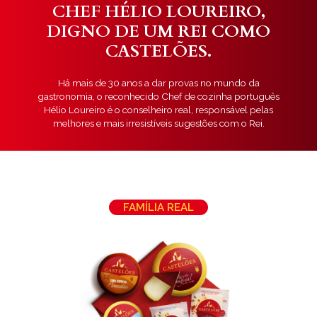
CHEF HÉLIO LOUREIRO,
DIGNO DE UM REI COMO
CASTELÕES.
Há mais de 30 anos a dar provas no mundo da
gastronomia, o reconhecido Chef de cozinha português
Hélio Loureiro é o conselheiro real, responsável pelas
melhores e mais irresistíveis sugestões com o Rei.
FAMÍLIA REAL