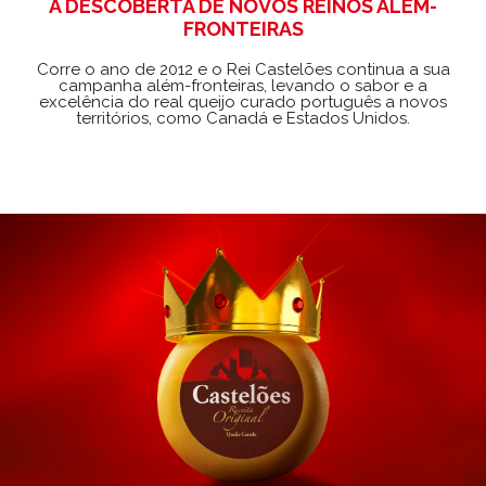
À DESCOBERTA DE NOVOS REINOS ALÉM-
FRONTEIRAS
Corre o ano de 2012 e o Rei Castelões continua a sua
campanha além-fronteiras, levando o sabor e a
excelência do real queijo curado português a novos
territórios, como Canadá e Estados Unidos.